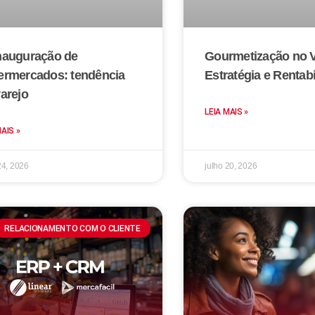
nauguração de
Gourmetização no V
ermercados: tendência
Estratégia e Rentab
arejo
LEIA MAIS »
MAIS »
24, 2026
julho 20, 2026
RELACIONAMENTO COM O CLIENTE