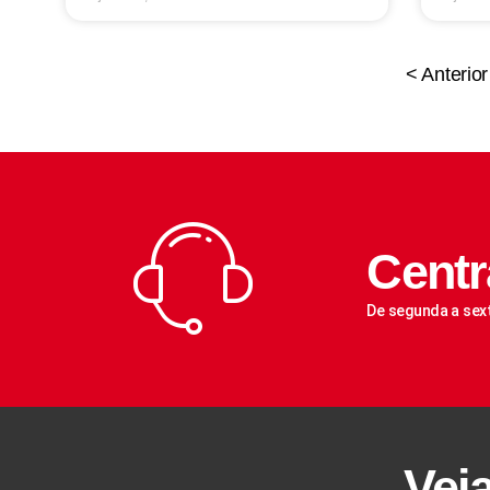
< Anterior
Centr
De segunda a sex
Vej