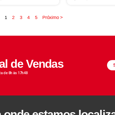
1
2
3
4
5
Próximo >
al de Vendas
ta de 8h às 17h48
a onde estamos localiz