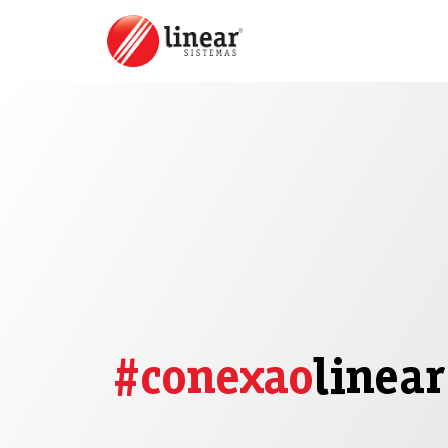
#conexao
linear