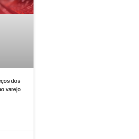
eços dos
no varejo