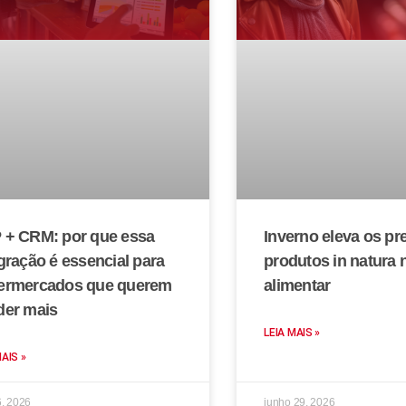
 + CRM: por que essa
Inverno eleva os pr
gração é essencial para
produtos in natura 
ermercados que querem
alimentar
der mais
LEIA MAIS »
MAIS »
6, 2026
junho 29, 2026