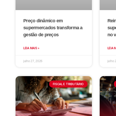
Preço dinâmico em
Rei
supermercados transforma a
sup
gestão de preços
no v
LEIA MAIS »
LEIA 
julho 27, 2026
julho 
FISCAL E TRIBUTÁRIO