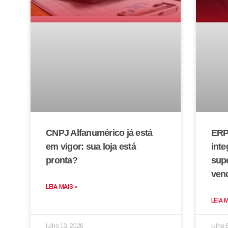
CNPJ Alfanumérico já está
ERP
em vigor: sua loja está
inte
pronta?
sup
ven
LEIA MAIS »
LEIA 
julho 13, 2026
julho 