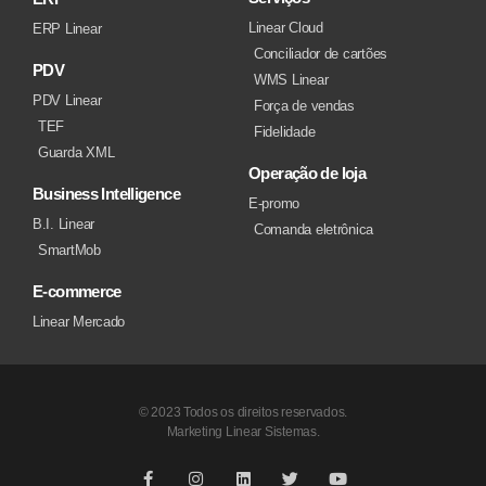
Linear Cloud
ERP Linear
Conciliador de cartões
PDV
WMS Linear
PDV Linear
Força de vendas
TEF
Fidelidade
Guarda XML
Operação de loja
Business Intelligence
E-promo
B.I. Linear
Comanda eletrônica
SmartMob
E-commerce
Linear Mercado
© 2023 Todos os direitos reservados.
Marketing Linear Sistemas.