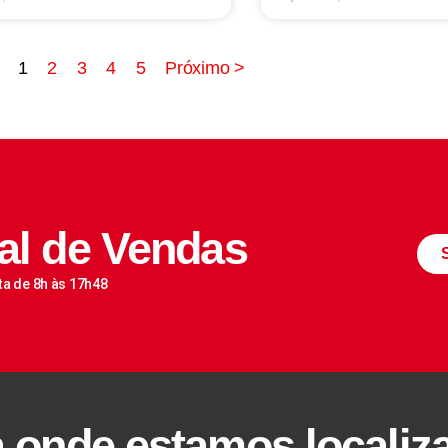
1
2
3
4
5
Próximo >
al de Vendas
ta de 8h às 17h48
a onde estamos localiz