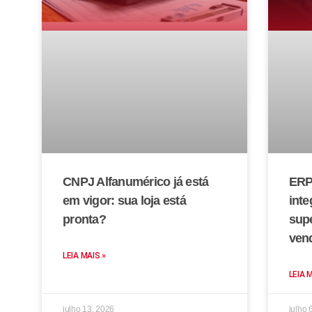
CNPJ Alfanumérico já está
ERP
em vigor: sua loja está
inte
pronta?
sup
ven
LEIA MAIS »
LEIA 
julho 13, 2026
julho 