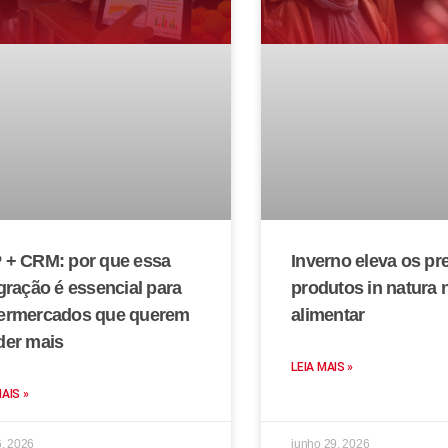
 + CRM: por que essa
Inverno eleva os pr
gração é essencial para
produtos in natura 
ermercados que querem
alimentar
der mais
LEIA MAIS »
MAIS »
6, 2026
junho 29, 2026