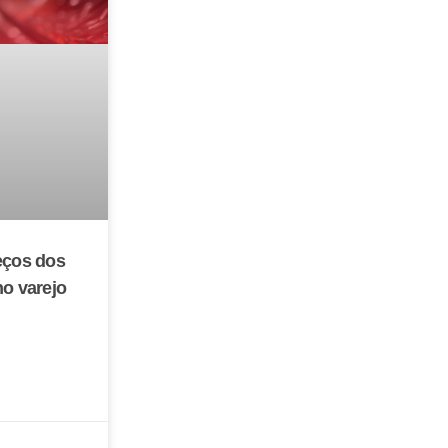
eços dos
no varejo