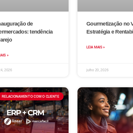
nauguração de
Gourmetização no V
ermercados: tendência
Estratégia e Rentab
arejo
LEIA MAIS »
MAIS »
24, 2026
julho 20, 2026
RELACIONAMENTO COM O CLIENTE