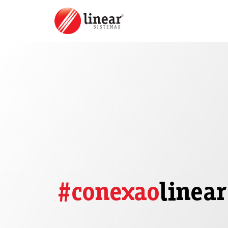
#conexao
linear