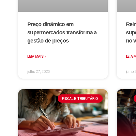
Preço dinâmico em
Rei
supermercados transforma a
sup
gestão de preços
no v
LEIA MAIS »
LEIA 
julho 27, 2026
julho 
FISCAL E TRIBUTÁRIO