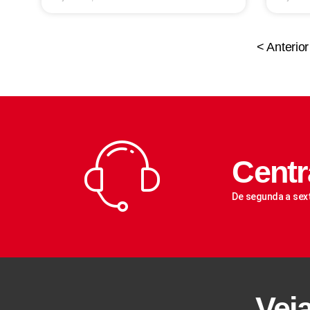
< Anterior
Centr
De segunda a sex
Vej