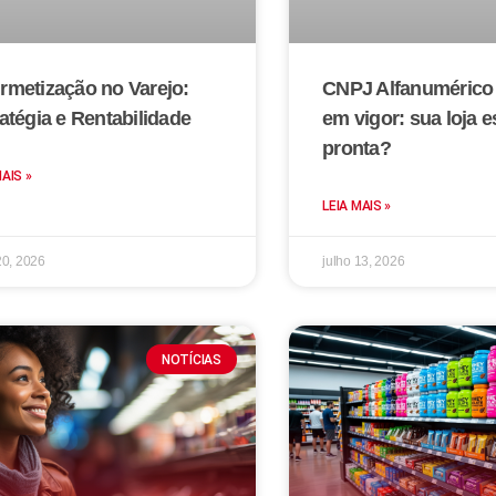
rmetização no Varejo:
CNPJ Alfanumérico 
atégia e Rentabilidade
em vigor: sua loja e
pronta?
MAIS »
LEIA MAIS »
20, 2026
julho 13, 2026
NOTÍCIAS