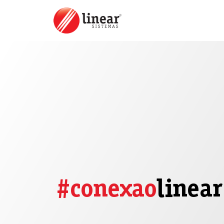
#conexao
linear