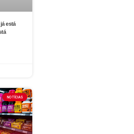
já está
stá
NOTÍCIAS