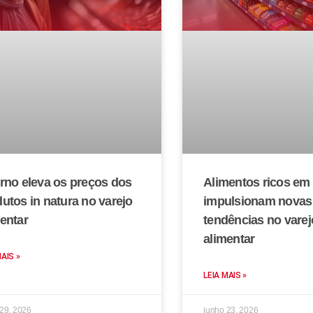
rno eleva os preços dos
Alimentos ricos em 
utos in natura no varejo
impulsionam novas
entar
tendências no varej
alimentar
MAIS »
LEIA MAIS »
 29, 2026
junho 23, 2026