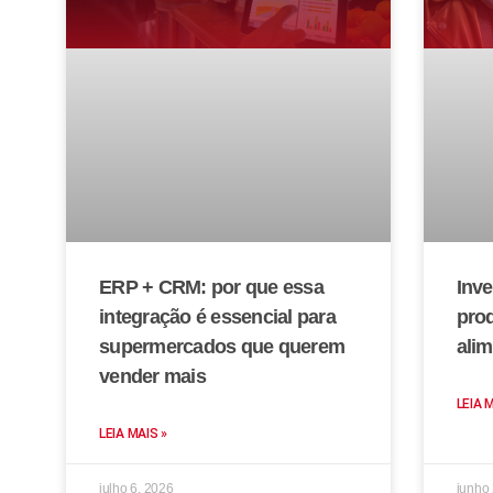
ERP + CRM: por que essa
Inve
integração é essencial para
prod
supermercados que querem
alim
vender mais
LEIA 
LEIA MAIS »
julho 6, 2026
junho