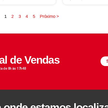
1
2
3
4
5
Próximo >
al de Vendas
ta de 8h às 17h48
a onde estamos localiz