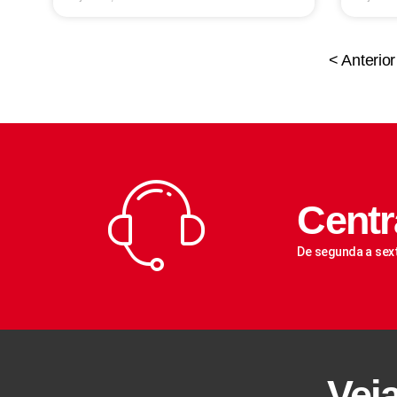
< Anterior
Centr
De segunda a sex
Vej