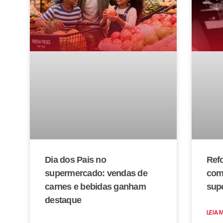
Dia dos Pais no
Refo
supermercado: vendas de
com
carnes e bebidas ganham
sup
destaque
LEIA 