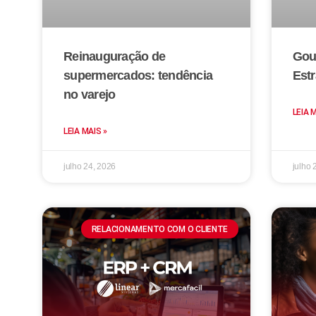
Reinauguração de
Gou
supermercados: tendência
Estr
no varejo
LEIA 
LEIA MAIS »
julho 24, 2026
julho 
RELACIONAMENTO COM O CLIENTE