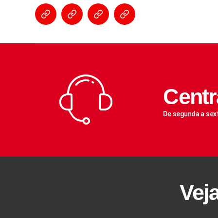
Centr
De segunda a sex
Vej