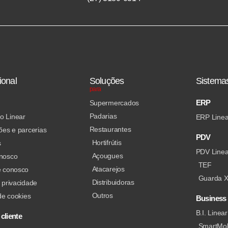
ional
Soluções
Sistema
para
ERP
Supermercados
Padarias
o Linear
ERP Linea
Restaurantes
ões e parcerias
PDV
Hortifrútis
s
PDV Linea
Açougues
onosco
TEF
Atacarejos
e conosco
Guarda 
Distribuidoras
 privacidade
Outros
 de cookies
Business 
B.I. Linear
cliente
SmartMo