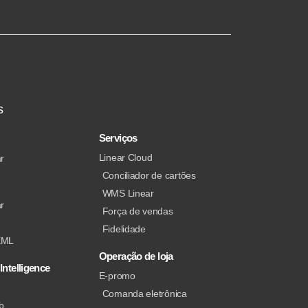
s
Serviços
Linear Cloud
r
Conciliador de cartões
WMS Linear
r
Força de vendas
Fidelidade
XML
Operação de loja
Intelligence
E-promo
Comanda eletrônica
b