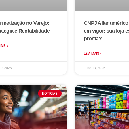
rmetização no Varejo:
CNPJ Alfanumérico 
atégia e Rentabilidade
em vigor: sua loja e
pronta?
MAIS »
LEIA MAIS »
20, 2026
julho 13, 2026
NOTÍCIAS