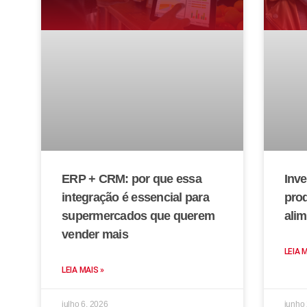
ERP + CRM: por que essa
Inve
integração é essencial para
prod
supermercados que querem
alim
vender mais
LEIA 
LEIA MAIS »
julho 6, 2026
junho