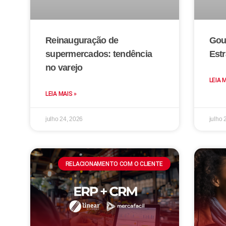
Reinauguração de
Gou
supermercados: tendência
Estr
no varejo
LEIA 
LEIA MAIS »
julho 24, 2026
julho 
RELACIONAMENTO COM O CLIENTE