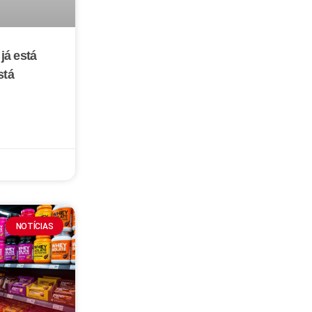
já está
stá
NOTÍCIAS