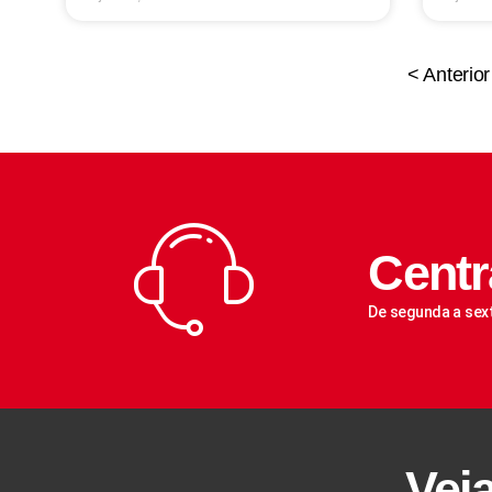
< Anterior
Centr
De segunda a sex
Vej