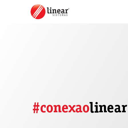
#conexao
linear