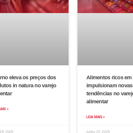
rno eleva os preços dos
Alimentos ricos em 
utos in natura no varejo
impulsionam novas
entar
tendências no varej
alimentar
MAIS »
LEIA MAIS »
 29, 2026
junho 23, 2026