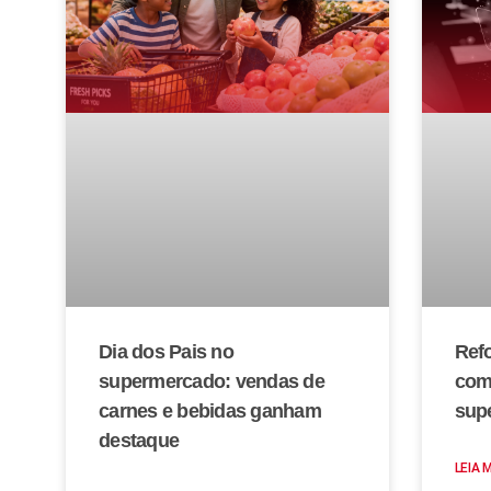
Dia dos Pais no
Refo
supermercado: vendas de
com
carnes e bebidas ganham
sup
destaque
LEIA 