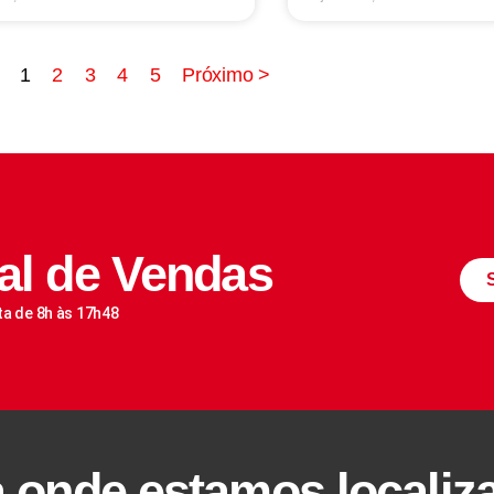
1
2
3
4
5
Próximo >
al de Vendas
ta de 8h às 17h48
a onde estamos localiz