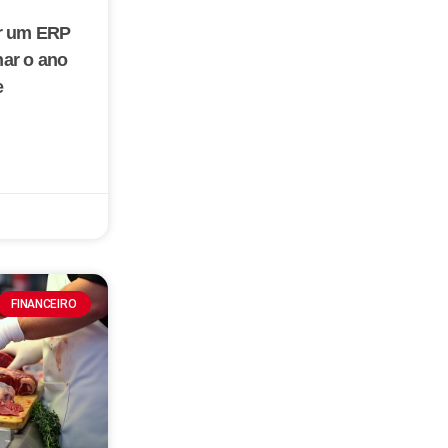
ar um ERP
ar o ano
e
FINANCEIRO