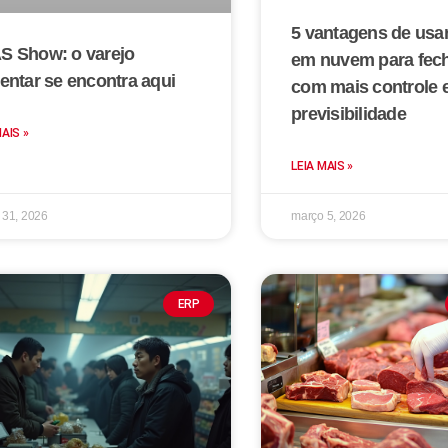
5 vantagens de us
S Show: o varejo
em nuvem para fech
entar se encontra aqui
com mais controle 
previsibilidade
MAIS »
LEIA MAIS »
 31, 2026
março 5, 2026
ERP