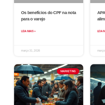
Os benefícios do CPF na nota
APA
para o varejo
alim
LEIA MAIS »
LEIA 
março 31, 2026
março
MARKETING