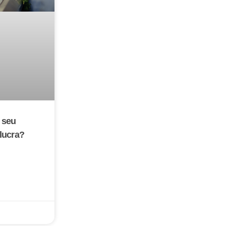
 seu
lucra?