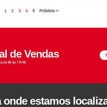
1
2
3
4
5
Próximo >
al de Vendas
ta de 8h às 17h48
a onde estamos localiz