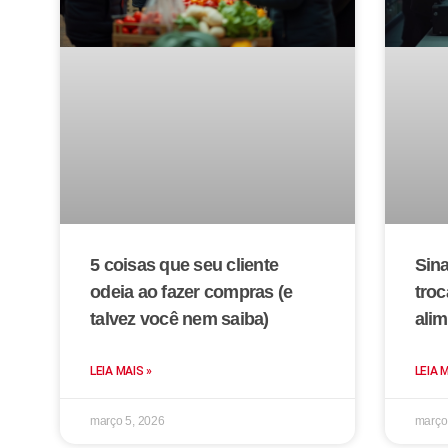
5 coisas que seu cliente
Sina
odeia ao fazer compras (e
troc
talvez você nem saiba)
alim
LEIA MAIS »
LEIA 
março 5, 2026
março