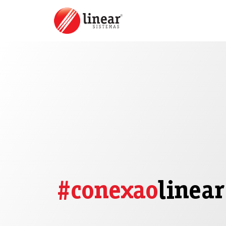
#conexao
linear