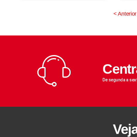
< Anterior
Centr
De segunda a sex
Vej