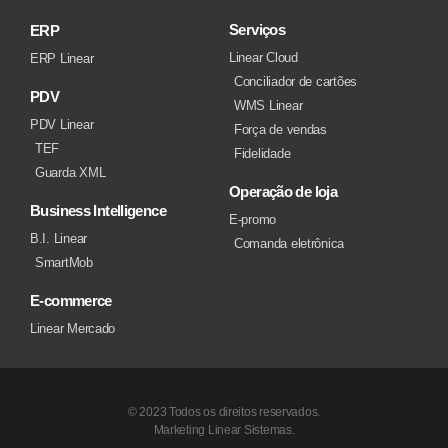
Serviços
ERP
Linear Cloud
ERP Linear
Conciliador de cartões
PDV
WMS Linear
PDV Linear
Força de vendas
TEF
Fidelidade
Guarda XML
Operação de loja
Business Intelligence
E-promo
B.I. Linear
Comanda eletrônica
SmartMob
E-commerce
Linear Mercado
© 2023 Todos os direitos reservados.
Marketing Linear Sistemas.